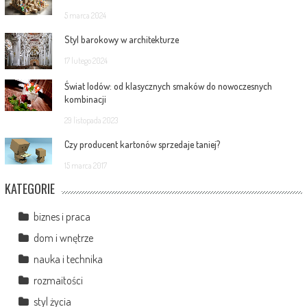
5 marca 2024
Styl barokowy w architekturze
17 lutego 2024
Świat lodów: od klasycznych smaków do nowoczesnych
kombinacji
29 listopada 2023
Czy producent kartonów sprzedaje taniej?
15 marca 2017
KATEGORIE
biznes i praca
dom i wnętrze
nauka i technika
rozmaitości
styl życia