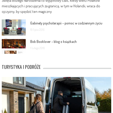
Święta Bożego Narodzenia to wyjątkowy czas, kiedy wielu Polaków
mieszkających i pracujących za granicą, w tym w Holandii, wraca do
ojczyzny, by spędzić ten magiczny
Gabinety psychoterapii – pomoc w codziennym życiu
19 lipca 2016
Bob Booklover – blog o książkach
1 lutego 2016
TURYSTYKA I PODRÓŻE