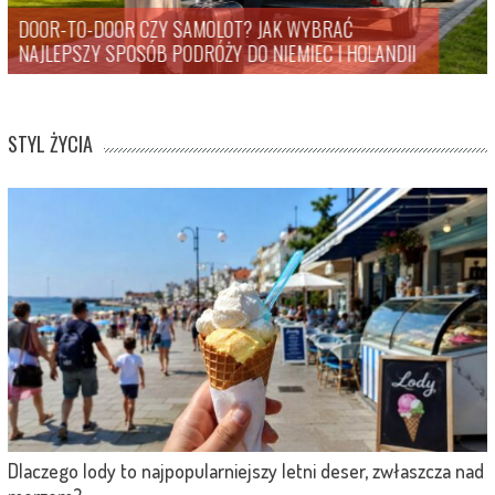
DLACZEGO LODY TO NAJPOPULARNIEJSZY LETNI D
LANDII
ZWŁASZCZA NAD MORZEM?
STYL ŻYCIA
Dlaczego lody to najpopularniejszy letni deser, zwłaszcza nad