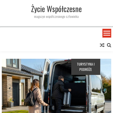
Skip
Życie Współczesne
to
content
magazyn współczesnego człowieka
STYKA I
STYL Ż
DRÓŻE