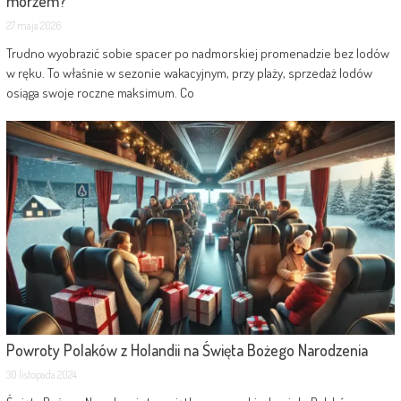
morzem?
27 maja 2026
Trudno wyobrazić sobie spacer po nadmorskiej promenadzie bez lodów
w ręku. To właśnie w sezonie wakacyjnym, przy plaży, sprzedaż lodów
osiąga swoje roczne maksimum. Co
Powroty Polaków z Holandii na Święta Bożego Narodzenia
30 listopada 2024