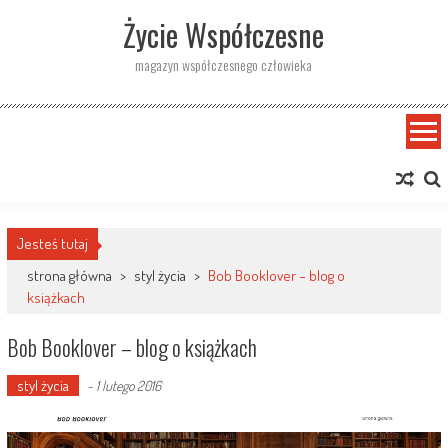
Skip
Życie Współczesne
to
content
magazyn współczesnego człowieka
Jesteś tutaj
strona główna
>
styl życia
>
Bob Booklover – blog o
książkach
Bob Booklover – blog o książkach
styl życia
-
1 lutego 2016