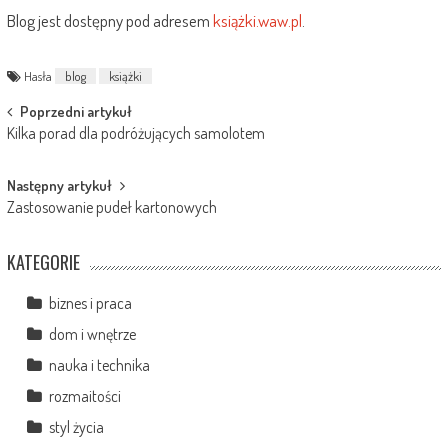
Blog jest dostępny pod adresem
książki.waw.pl
.
Hasła
blog
książki
Post
Poprzedni artykuł
Kilka porad dla podróżujących samolotem
navigation
Następny artykuł
Zastosowanie pudeł kartonowych
KATEGORIE
biznes i praca
dom i wnętrze
nauka i technika
rozmaitości
styl życia