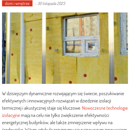
dom i wnętrze
-
30 listopada 2023
W dzisiejszym dynamicznie rozwijającym się świecie, poszukiwanie
efektywnych i innowacyjnych rozwiązań w dziedzinie izolacji
termicznej i akustycznej staje się kluczowe.
Nowoczesne technologie
izolacyjne
mają na celu nie tylko zwiększenie efektywności
energetycznej budynków, ale także zmniejszenie wpływu na
środowisko. W tym artykule przyjrzymy się najnowszym innowacjom