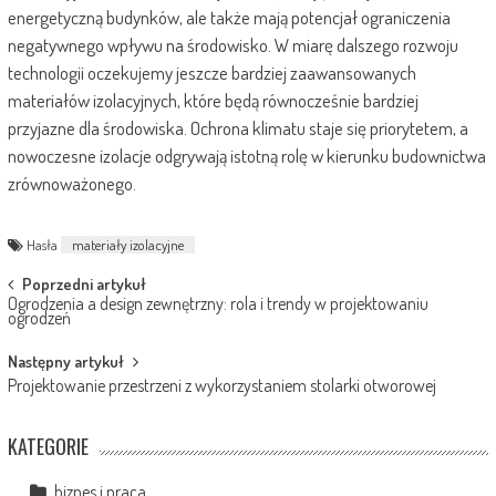
energetyczną budynków, ale także mają potencjał ograniczenia
negatywnego wpływu na środowisko. W miarę dalszego rozwoju
technologii oczekujemy jeszcze bardziej zaawansowanych
materiałów izolacyjnych, które będą równocześnie bardziej
przyjazne dla środowiska. Ochrona klimatu staje się priorytetem, a
nowoczesne izolacje odgrywają istotną rolę w kierunku budownictwa
zrównoważonego.
Hasła
materiały izolacyjne
Post
Poprzedni artykuł
Ogrodzenia a design zewnętrzny: rola i trendy w projektowaniu
navigation
ogrodzeń
Następny artykuł
Projektowanie przestrzeni z wykorzystaniem stolarki otworowej
KATEGORIE
biznes i praca