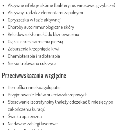
Aktywne infekcje skórne (bakteryjne, wirusowe, grzybicze)
Aktywny trądzik z elementami zapalnymi
Opryszczka w fazie aktywnej
Choroby autoimmunologiczne skóry
Keloidowa skłonność do bliznowacenia
Ciąża i okres karmienia piersią
Zaburzenia krzepnięcia krwi
Chemioterapia i radioterapia
Niekontrolowana cukrzyca
Przeciwwskazania względne
Hemofilia i inne koagulopatie
Przyjmowanie leków przeciwzakrzepowych
Stosowanie izotretynoiny (należy odczekać 6 miesięcy po
zakończeniu kuracji)
Świeża opalenizna
Niedawne zabiegi laserowe