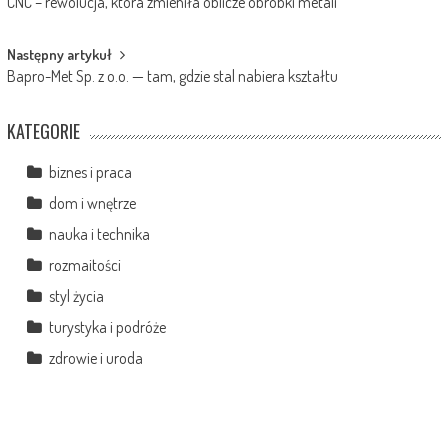
CNC – rewolucja, która zmieniła oblicze obróbki metali
navigation
Następny artykuł
Bapro-Met Sp. z o.o. — tam, gdzie stal nabiera kształtu
KATEGORIE
biznes i praca
dom i wnętrze
nauka i technika
rozmaitości
styl życia
turystyka i podróże
zdrowie i uroda