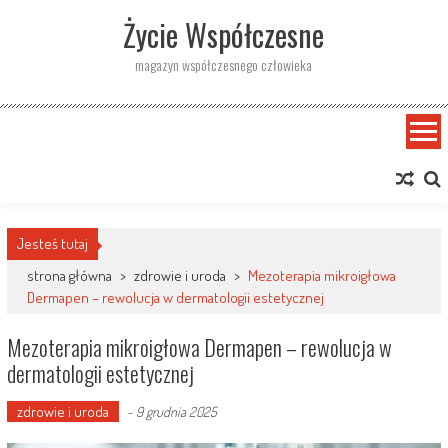
Skip
Życie Współczesne
to
content
magazyn współczesnego człowieka
Jesteś tutaj
strona główna
>
zdrowie i uroda
>
Mezoterapia mikroigłowa
Dermapen – rewolucja w dermatologii estetycznej
Mezoterapia mikroigłowa Dermapen – rewolucja w
dermatologii estetycznej
zdrowie i uroda
-
9 grudnia 2025