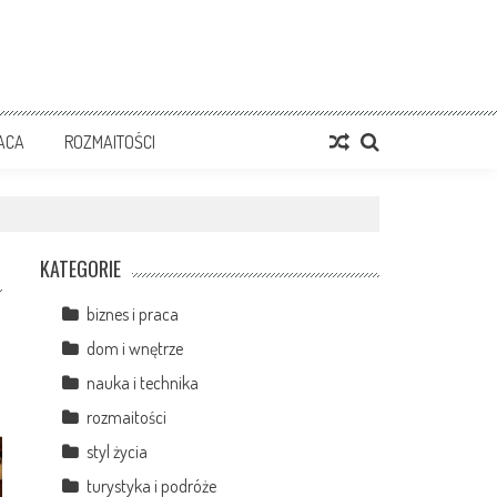
RACA
ROZMAITOŚCI
KATEGORIE
biznes i praca
dom i wnętrze
nauka i technika
rozmaitości
styl życia
turystyka i podróże