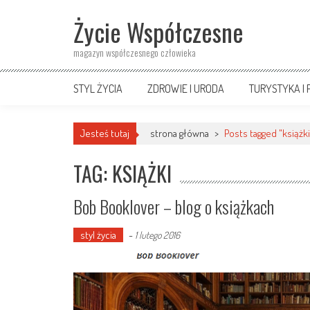
Skip
Życie Współczesne
to
content
magazyn współczesnego człowieka
STYL ŻYCIA
ZDROWIE I URODA
TURYSTYKA I
Jesteś tutaj
strona główna
>
Posts tagged "książki
TAG: KSIĄŻKI
Bob Booklover – blog o książkach
styl życia
-
1 lutego 2016