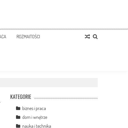
RACA
ROZMAITOŚCI
KATEGORIE
biznes i praca
dom i wnętrze
nauka i technika