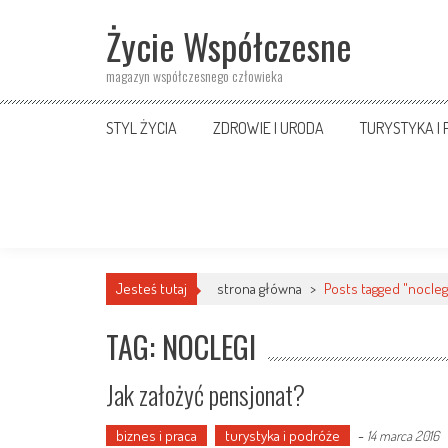
Skip
Życie Współczesne
to
content
magazyn współczesnego człowieka
STYL ŻYCIA
ZDROWIE I URODA
TURYSTYKA I
Jesteś tutaj
strona główna
>
Posts tagged "nocleg
TAG: NOCLEGI
Jak założyć pensjonat?
biznes i praca
turystyka i podróże
-
14 marca 2016