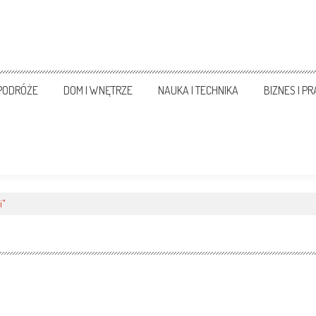
 PODRÓŻE
DOM I WNĘTRZE
NAUKA I TECHNIKA
BIZNES I P
i"