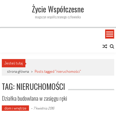
Skip
Życie Współczesne
to
content
magazyn współczesnego człowieka
Jesteś tutaj
strona główna
>
Posts tagged "nieruchomości"
TAG: NIERUCHOMOŚCI
Działka budowlana w zasięgu ręki
dom i wnętrze
-
7 kwietnia 2016